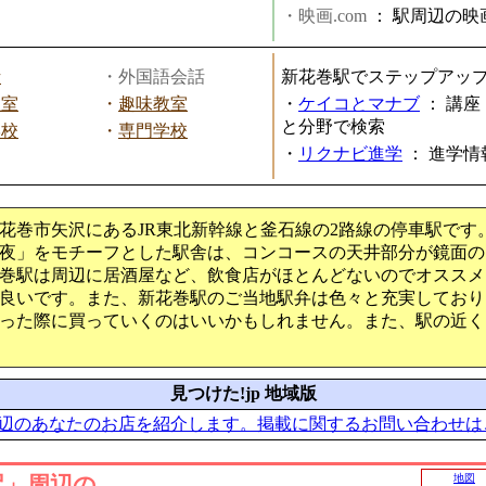
・映画.com
：
駅周辺の映
話
・外国語会話
新花巻駅でステップアッ
教室
・
趣味教室
・
ケイコとマナブ
：
講座
と分野で検索
学校
・
専門学校
・
リクナビ進学
：
進学情
花巻市矢沢にあるJR東北新幹線と釜石線の2路線の停車駅です
夜」をモチーフとした駅舎は、コンコースの天井部分が鏡面の
巻駅は周辺に居酒屋など、飲食店がほとんどないのでオススメ
良いです。また、新花巻駅のご当地駅弁は色々と充実しており
った際に買っていくのはいいかもしれません。また、駅の近く
見つけた!jp 地域版
辺のあなたのお店を紹介します。掲載に関するお問い合わせは
駅」周辺の
地図