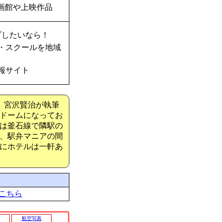
画館や上映作品
プしたいなら！
・スクールを地域
報サイト
。宮沢賢治が執筆
ドームになってお
は釜石線で隣駅の
、駅弁マニアの間
にホテルは一軒あ
こちら
航空写真