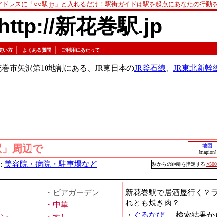
アドレスに「○○駅.jp」と入れるだけ！駅街ガイドは駅を起点にあなたの行動
http://新花巻駅.jp
｜
｜
使い方
よくある質問
ご利用にあたって
巻市矢沢第10地割にある、JR東日本の
JR釜石線
、
JR東北新幹
駅」周辺で
地図
[mapion]
:
美容院・病院・駐車場など
駅からの距離を指定する
○50
屋
・ビアガーデン
新花巻駅で居酒屋行く？
れとも焼き肉？
・
中華
・
ぐるなび
：
検索結果か
メン
・
すし