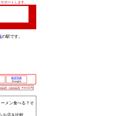
をサポートします。
線
の駅です。
航空写真
[Google]
0m以内
○2km以内
●5km以内
ラーメン食べる？そ
らお店を比較