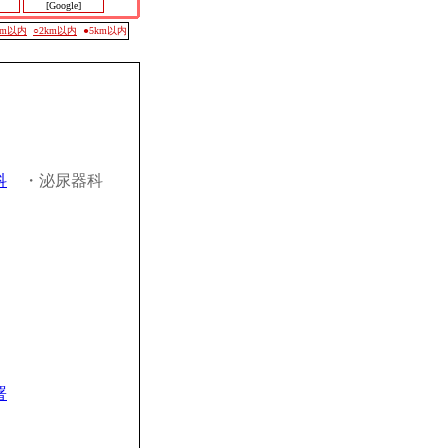
[Google]
0m以内
○2km以内
●5km以内
科
・泌尿器科
署