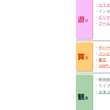
・
カラ
・イン
・
ビリ
・
プー
・
デパ
・
コン
・
書店
・
100
・映画
・ライ
・
スタ