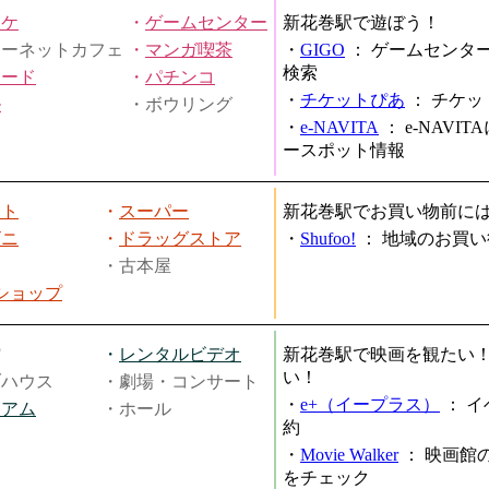
オケ
・
ゲームセンター
新花巻駅で遊ぼう！
ターネットカフェ
・
マンガ喫茶
・
GIGO
：
ゲームセンタ
検索
ヤード
・
パチンコ
・
チケットぴあ
：
チケッ
ル
・ボウリング
・
e-NAVITA
：
e-NAVI
ースポット情報
ート
・
スーパー
新花巻駅でお買い物前に
ビニ
・
ドラッグストア
・
Shufoo!
：
地域のお買い
・古本屋
円ショップ
館
・
レンタルビデオ
新花巻駅で映画を観たい
い！
ブハウス
・劇場・コンサート
・
e+（イープラス）
：
イ
ジアム
・ホール
約
・
Movie Walker
：
映画館
をチェック