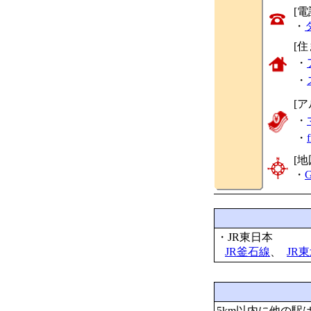
[
・
[
・
・
[
・
・
[地
・
G
・JR東日本
JR釜石線
、
JR
5km以内に他の駅