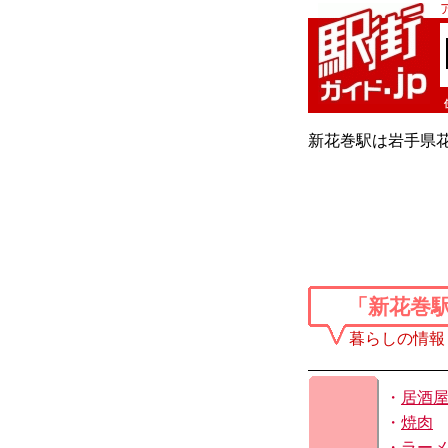
新花巻駅は岩手県花
「新花巻
暮らしの情報
・
居酒
・
焼肉
・
ラー