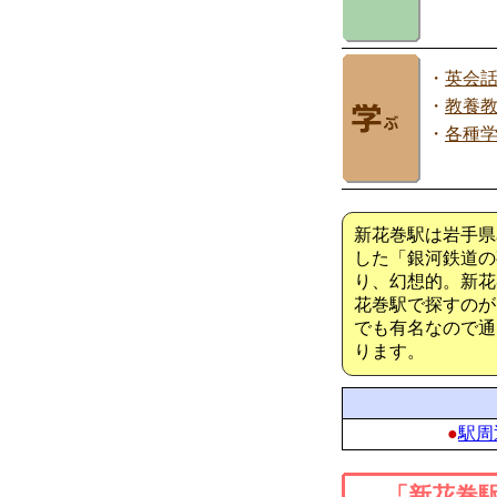
・
英会
・
教養
・
各種
新花巻駅は岩手県
した「銀河鉄道の
り、幻想的。新花
花巻駅で探すのが
でも有名なので通
ります。
●
駅周
「新花巻