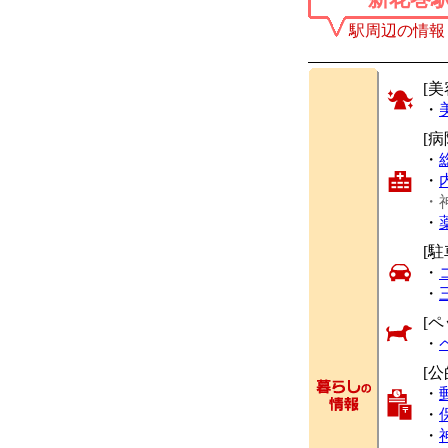
駅周辺の情報
[美
・
[
・
・
・
・
[駐
・
・
[ペ
・
[
・
・
・