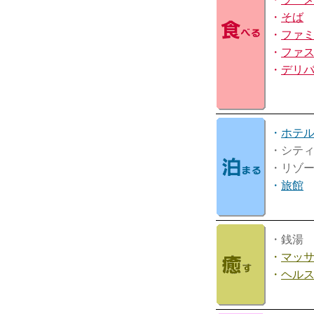
・
そば
・
ファ
・
ファ
・
デリ
・
ホテ
・シテ
・リゾ
・
旅館
・銭湯
・
マッ
・
ヘル