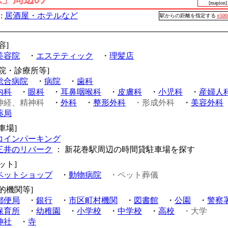
[mapion]
:
居酒屋・ホテルなど
駅からの距離を指定する
○50
容]
美容院
・
エステティック
・
理髪店
病院・診療所等]
総合病院
・
病院
・
歯科
内科
・
眼科
・
耳鼻咽喉科
・
皮膚科
・
小児科
・
産婦人
神経、精神科
・
外科
・
整形外科
・形成外科
・
美容外科
薬局
車場]
コインパーキング
三井のリパーク
： 新花巻駅周辺の時間貸駐車場を探す
ット]
ペットショップ
・
動物病院
・ペット葬儀
公的機関等]
郵便局
・
銀行
・
市区町村機関
・
図書館
・
公園
・
警察
保育所
・
幼稚園
・
小学校
・
中学校
・
高校
・大学
神社
・
寺