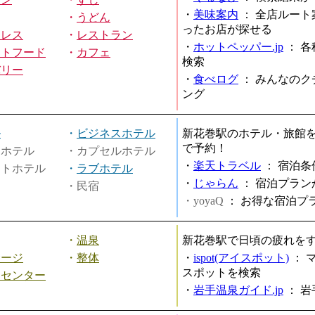
・
美味案内
：
全店ルート
・
うどん
ったお店が探せる
ミレス
・
レストラン
・
ホットペッパー.jp
：
各
ストフード
・
カフェ
検索
バリー
・
食べログ
：
みんなのク
ング
ル
・
ビジネスホテル
新花巻駅のホテル・旅館
で予約！
ィホテル
・カプセルホテル
・
楽天トラベル
：
宿泊条
ートホテル
・
ラブホテル
・
じゃらん
：
宿泊プラン
・民宿
・yoyaQ
：
お得な宿泊プ
・
温泉
新花巻駅で日頃の疲れを
サージ
・
整体
・
ispot(アイスポット)
：
スポットを検索
スセンター
・
岩手温泉ガイド.jp
：
岩