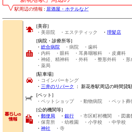
駅周辺の情報
:
居酒屋・ホテルなど
[美容]
・美容院
・エステティック
・
理髪店
[病院・診療所等]
・
総合病院
・病院
・歯科
・内科
・眼科
・耳鼻咽喉科
・皮膚科
・神経、精神科
・外科
・整形外科
・形
・薬局
[駐車場]
・コインパーキング
・
三井のリパーク
： 新花巻駅周辺の時間貸
[ペット]
・ペットショップ
・動物病院
・ペット葬
[公的機関等]
・
郵便局
・
銀行
・市区町村機関
・図書
・保育所
・幼稚園
・小学校
・中学校
・
神社
・寺