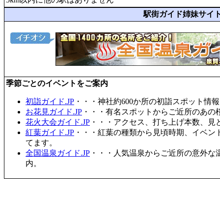
駅街ガイド姉妹サイ
季節ごとのイベントをご案内
初詣ガイド.JP
・・・神社約600か所の初詣スポット情
お花見ガイド.JP
・・・有名スポットからご近所のあの桜
花火大会ガイド.JP
・・・アクセス、打ち上げ本数、見
紅葉ガイド.JP
・・・紅葉の種類から見頃時期、イベン
てます。
全国温泉ガイド.JP
・・・人気温泉からご近所の意外な
内。