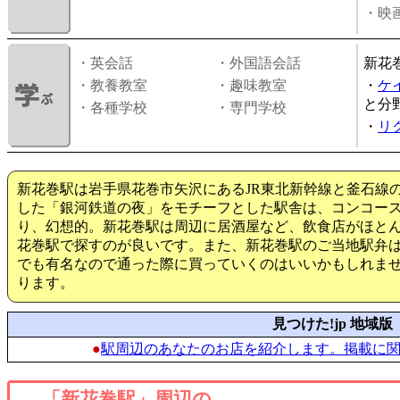
・映画
・英会話
・外国語会話
新花
・教養教室
・趣味教室
・
ケ
と分
・各種学校
・専門学校
・
リ
新花巻駅は岩手県花巻市矢沢にあるJR東北新幹線と釜石線
した「銀河鉄道の夜」をモチーフとした駅舎は、コンコー
り、幻想的。新花巻駅は周辺に居酒屋など、飲食店がほと
花巻駅で探すのが良いです。また、新花巻駅のご当地駅弁
でも有名なので通った際に買っていくのはいいかもしれま
ります。
見つけた!jp 地域版
●
駅周辺のあなたのお店を紹介します。掲載に
「新花巻駅」周辺の