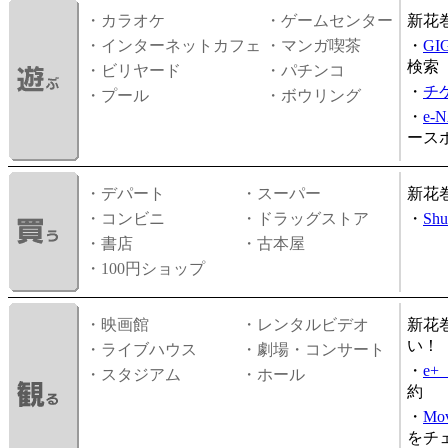
・カラオケ
・ゲームセンター
新花
・インターネットカフェ
・マンガ喫茶
・
GI
検索
・ビリヤード
・パチンコ
・
チ
・プール
・ボウリング
・
e-
ース
・デパート
・スーパー
新花
・コンビニ
・ドラッグストア
・
Shu
・書店
・古本屋
・100円ショップ
・映画館
・レンタルビデオ
新花
い！
・ライブハウス
・劇場・コンサート
・
e
・スタジアム
・ホール
約
・
Mov
をチ