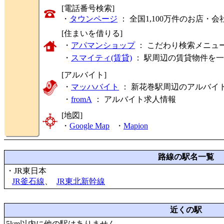
[電話番号検索]
・
タウンページ
： 全国1,100万件のお店
[住まいを借りる]
・
アパマンショップ
： こだわり検索メニュ
・
スマイティ(賃貸)
： 駅周辺の賃貸物件を
[アルバイト]
・
マッハバイト
： 新花巻駅周辺のアルバイ
・
fromA
：
アルバイト求人情報
[地図]
・
Google Map
・
Mapion
路線の駅名一覧
・JR東日本
JR釜石線
、
JR東北新幹線
近くの駅
5km以内に他の駅はありません