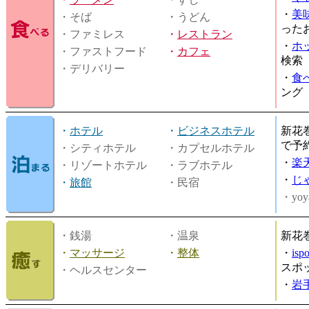
・
美
・そば
・うどん
った
・ファミレス
・
レストラン
・
ホ
・ファストフード
・
カフェ
検索
・デリバリー
・
食
ング
・
ホテル
・
ビジネスホテル
新花
で予
・シティホテル
・カプセルホテル
・
楽
・リゾートホテル
・ラブホテル
・
じ
・
旅館
・民宿
・yoy
・銭湯
・温泉
新花
・
マッサージ
・
整体
・
is
スポ
・ヘルスセンター
・
岩