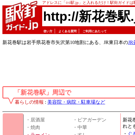
アドレスに「○○駅.jp」と入れるだけ！駅街ガイド
http://新花巻駅.
｜
｜
使い方
よくある質問
ご利用にあたって
新花巻駅は岩手県花巻市矢沢第10地割にある、JR東日本の
J
「新花巻駅」周辺で
暮らしの情報
:
美容院・病院・駐車場など
・居酒屋
・ビアガーデン
新花
れと
・焼肉
・中華
・
ぐ
・
ラーメン
・すし